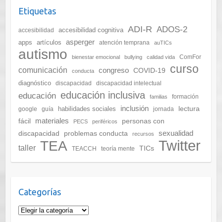
Etiquetas
ADI-R
ADOS-2
accesibilidad cognitiva
accesibilidad
asperger
apps
artículos
atención temprana
auTICs
autismo
ComFor
bienestar emocional
bullying
calidad vida
curso
comunicación
congreso
COVID-19
conducta
diagnóstico
discapacidad
discapacidad intelectual
educación inclusiva
educación
formación
familias
inclusión
lectura
habilidades sociales
google
guía
jornada
materiales
fácil
personas con
PECS
periféricos
sexualidad
discapacidad
problemas conducta
recursos
Twitter
TEA
taller
TICs
TEACCH
teoría mente
Categorías
Categorías