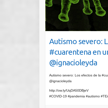
Autismo severo: L
#cuarentena en un
@ignacioleyda
Autismo severo: Los efectos de la #cu
@ignacioleyda
http://ow.ly/UqDA50DBjeV
#COVID-19 #pandemia #autismo #TE