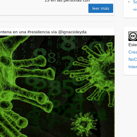
19 en las personas con
So
leer más
«i
entena en una #residencia vía @ignacioleyda
Este
Cre
NoCo
Inte