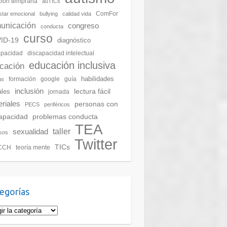
ción temprana
auTICs
ComFor
star emocional
bullying
calidad vida
unicación
congreso
conducta
curso
ID-19
diagnóstico
apacidad
discapacidad intelectual
educación inclusiva
cación
habilidades
formación
google
guía
as
inclusión
lectura fácil
ales
jornada
riales
personas con
PECS
periféricos
apacidad
problemas conducta
TEA
taller
sexualidad
sos
Twitter
TICs
CCH
teoría mente
egorías
gorías