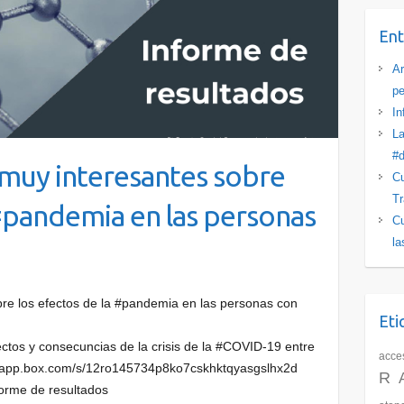
Ent
Ar
pe
In
La
#d
uy interesantes sobre
Cu
Tr
 #pandemia en las personas
Cu
la
e los efectos de la #pandemia en las personas con
Eti
ctos y consecuncias de la crisis de la #COVID-19 entre
acces
://app.box.com/s/12ro145734p8ko7cskhktqyasgslhx2d
R
orme de resultados