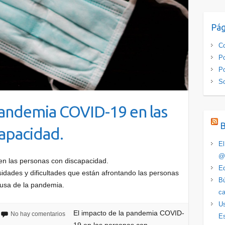
Pág
Co
Po
Po
S
pandemia COVID-19 en las
apacidad.
El
@
n las personas con discapacidad.
Ed
sidades y dificultades que están afrontando las personas
Bú
ausa de la pandemia.
ca
Us
El impacto de la pandemia COVID-
No hay comentarios
Es