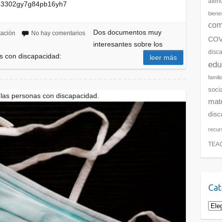
aten
v0e3302gy7g84pb16yh7
biene
com
Dos documentos muy
ación
No hay comentarios
COV
interesantes sobre los
disc
s con discapacidad:
leer más
edu
famili
soci
las personas con discapacidad.
mate
disc
recur
TEA
Cat
Cate