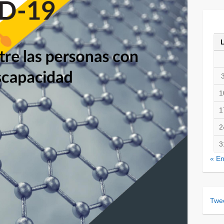
1
1
2
3
« E
Twee