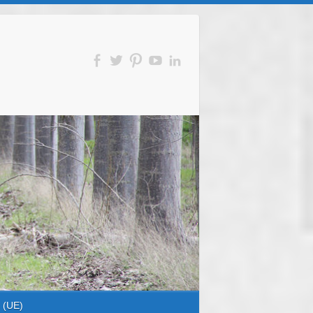
s (UE)