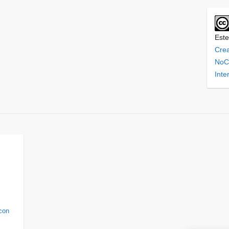
Este
Cre
NoCo
Inte
con