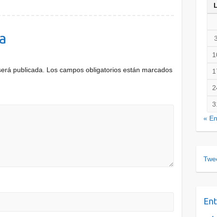
a
1
será publicada.
Los campos obligatorios están marcados
1
2
3
« E
Twee
Ent