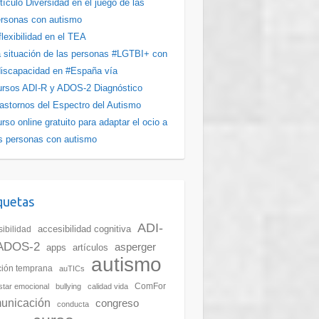
tículo Diversidad en el juego de las
rsonas con autismo
flexibilidad en el TEA
 situación de las personas #LGTBI+ con
iscapacidad en #España vía
rsos ADI-R y ADOS-2 Diagnóstico
astornos del Espectro del Autismo
rso online gratuito para adaptar el ocio a
s personas con autismo
quetas
ADI-
accesibilidad cognitiva
ibilidad
ADOS-2
asperger
apps
artículos
autismo
ción temprana
auTICs
ComFor
star emocional
bullying
calidad vida
unicación
congreso
conducta