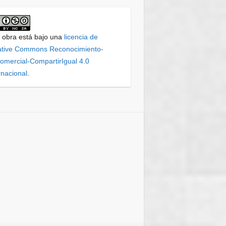
 obra está bajo una
licencia de
ative Commons Reconocimiento-
mercial-CompartirIgual 4.0
rnacional
.