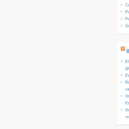
Co
Po
Po
S
El
@
Ed
Bú
ca
Us
Es
So
«i