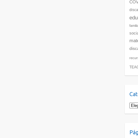
COV
disc
edu
famili
soci
mate
disc
recur
TEA
Cat
Cate
Pág