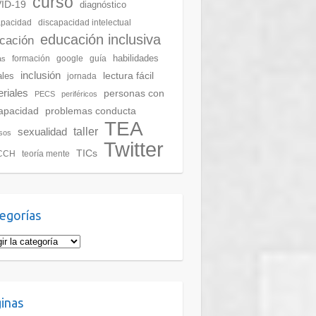
curso
ID-19
diagnóstico
apacidad
discapacidad intelectual
educación inclusiva
cación
habilidades
formación
google
guía
as
inclusión
lectura fácil
ales
jornada
riales
personas con
PECS
periféricos
apacidad
problemas conducta
TEA
taller
sexualidad
sos
Twitter
TICs
CCH
teoría mente
egorías
gorías
inas