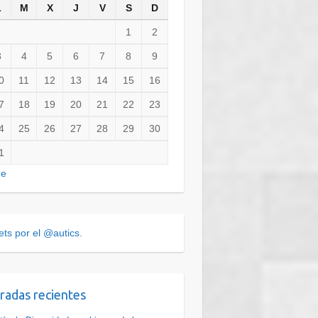
L
M
X
J
V
S
D
1
2
3
4
5
6
7
8
9
0
11
12
13
14
15
16
7
18
19
20
21
22
23
4
25
26
27
28
29
30
1
ne
ts por el @autics.
radas recientes