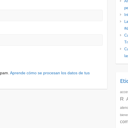
Ar
pe
In
La
#d
Cu
Tr
Cu
la
 spam.
Aprende cómo se procesan los datos de tus
Eti
acces
R
aten
biene
com