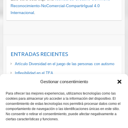
Reconocimiento-NoComercial-CompartirIgual 4.0
Internacional
.
ENTRADAS RECIENTES
Artículo Diversidad en el juego de las personas con autismo
Inflexibilidad en el TEA
Gestionar consentimiento
La situación de las personas #LGTBI+ con #discapacidad en
#España vía
Para ofrecer las mejores experiencias, utilizamos tecnologías como las
Cursos ADI-R y ADOS-2 Diagnóstico Trastornos del Espectro
cookies para almacenar y/o acceder a la información del dispositivo. El
consentimiento de estas tecnologías nos permitirá procesar datos como el
del Autismo
comportamiento de navegación o las identificaciones únicas en este sitio.
No consentir o retirar el consentimiento, puede afectar negativamente a
Curso online gratuito para adaptar el ocio a las personas con
ciertas características y funciones.
autismo