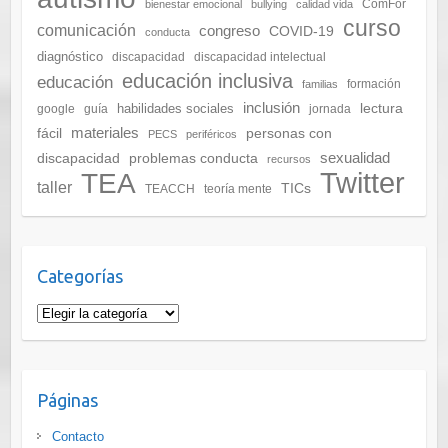
ComFor
bienestar emocional
bullying
calidad vida
curso
comunicación
congreso
COVID-19
conducta
diagnóstico
discapacidad
discapacidad intelectual
educación inclusiva
educación
formación
familias
inclusión
lectura
habilidades sociales
google
guía
jornada
materiales
fácil
personas con
PECS
periféricos
sexualidad
discapacidad
problemas conducta
recursos
Twitter
TEA
taller
TICs
TEACCH
teoría mente
Categorías
Categorías
Páginas
Contacto