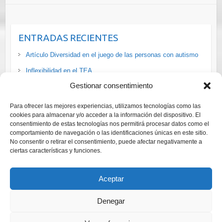
ENTRADAS RECIENTES
Artículo Diversidad en el juego de las personas con autismo
Inflexibilidad en el TEA
Gestionar consentimiento
La situación de las personas #LGTBI+ con #discapacidad en
#España vía
Para ofrecer las mejores experiencias, utilizamos tecnologías como las
Cursos ADI-R y ADOS-2 Diagnóstico Trastornos del Espectro
cookies para almacenar y/o acceder a la información del dispositivo. El
consentimiento de estas tecnologías nos permitirá procesar datos como el
del Autismo
comportamiento de navegación o las identificaciones únicas en este sitio.
Curso online gratuito para adaptar el ocio a las personas con
No consentir o retirar el consentimiento, puede afectar negativamente a
ciertas características y funciones.
autismo
Aceptar
Denegar