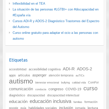
Inflexibilidad en el TEA
La situación de las personas #LGTBI+ con #discapacidad en
#España vía
Cursos ADI-R y ADOS-2 Diagnóstico Trastornos del Espectro
del Autismo
Curso online gratuito para adaptar el ocio a las personas con
autismo
Etiquetas
ADI-R
ADOS-2
accesibilidad cognitiva
accesibilidad
asperger
apps
artículos
atención temprana
auTICs
autismo
ComFor
bienestar emocional
bullying
calidad vida
curso
comunicación
congreso
COVID-19
conducta
diagnóstico
discapacidad
discapacidad intelectual
educación inclusiva
educación
formación
familias
inclusión
lectura
habilidades sociales
google
guía
jornada