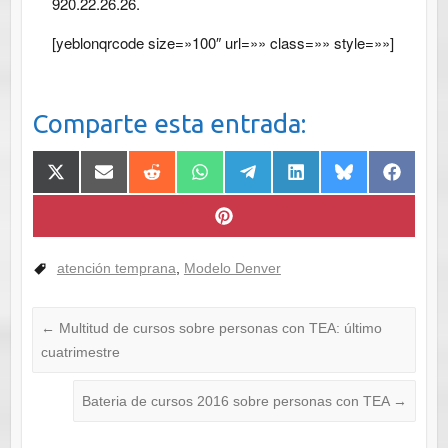
920.22.26.26.
[yeblonqrcode size=»100″ url=»» class=»» style=»»]
Comparte esta entrada:
Compartir
Compartir
Compartir
Compartir
Compartir
Compartir
Compartir
Comparti
en
en
en
en
en
en
en
en
X
Email
Reddit
WhatsApp
Telegram
LinkedIn
Bluesky
Faceboo
(Twitter)
Compartir
en
Pinterest
atención temprana
,
Modelo Denver
←
Multitud de cursos sobre personas con TEA: último
cuatrimestre
Bateria de cursos 2016 sobre personas con TEA
→