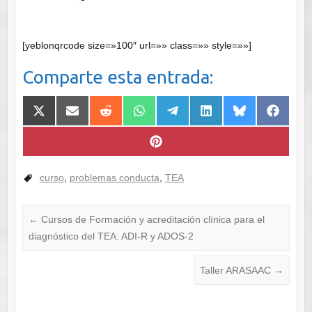
[yeblonqrcode size=»100″ url=»» class=»» style=»»]
Comparte esta entrada:
Compartir
Compartir
Compartir
Compartir
Compartir
Compartir
Compartir
Comparti
en
en
en
en
en
en
en
en
X
Email
Reddit
WhatsApp
Telegram
LinkedIn
Bluesky
Faceboo
(Twitter)
Compartir
en
Pinterest
curso
,
problemas conducta
,
TEA
←
Cursos de Formación y acreditación clínica para el
diagnóstico del TEA: ADI-R y ADOS-2
Taller ARASAAC
→