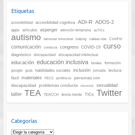
Etiquetas
ADI-R
ADOS-2
accesibilidad cognitiva
accesibilidad
asperger
apps
artículos
atención temprana
auTICs
autismo
ComFor
bienestar emocional
bullying
calidad vida
curso
comunicación
congreso
COVID-19
conducta
diagnóstico
discapacidad
discapacidad intelectual
educación inclusiva
educación
formación
familias
inclusión
lectura
habilidades sociales
google
guía
jornada
materiales
fácil
personas con
PECS
periféricos
sexualidad
discapacidad
problemas conducta
recursos
Twitter
TEA
taller
TICs
TEACCH
teoría mente
Categorías
Categorías