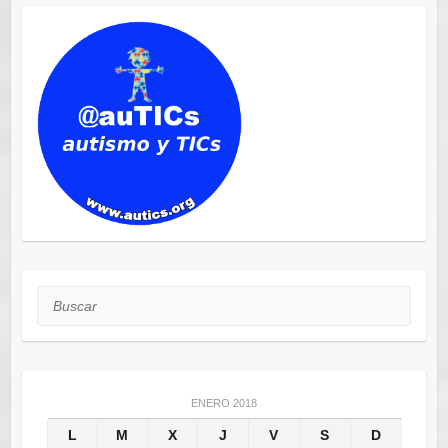
Buscar
ENERO 2018
L
M
X
J
V
S
D