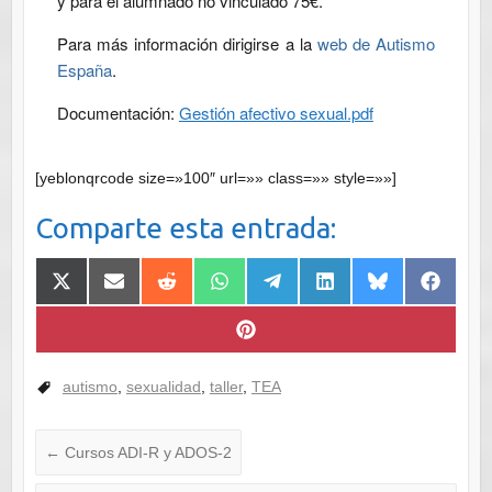
y para el alumnado no vinculado 75€.
Para más información dirigirse a la
web de Autismo
España
.
Documentación:
Gestión afectivo sexual.pdf
[yeblonqrcode size=»100″ url=»» class=»» style=»»]
Comparte esta entrada:
Compartir
Compartir
Compartir
Compartir
Compartir
Compartir
Compartir
Comparti
en
en
en
en
en
en
en
en
X
Email
Reddit
WhatsApp
Telegram
LinkedIn
Bluesky
Faceboo
(Twitter)
Compartir
en
Pinterest
autismo
,
sexualidad
,
taller
,
TEA
←
Cursos ADI-R y ADOS-2