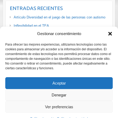
ENTRADAS RECIENTES
Artículo Diversidad en el juego de las personas con autismo
Inflexibilidad en el TEA
Gestionar consentimiento
La situación de las personas #LGTBI+ con #discapacidad en
#España vía
Para ofrecer las mejores experiencias, utilizamos tecnologías como las
Cursos ADI-R y ADOS-2 Diagnóstico Trastornos del Espectro
cookies para almacenar y/o acceder a la información del dispositivo. El
consentimiento de estas tecnologías nos permitirá procesar datos como el
del Autismo
comportamiento de navegación o las identificaciones únicas en este sitio.
No consentir o retirar el consentimiento, puede afectar negativamente a
Curso online gratuito para adaptar el ocio a las personas con
ciertas características y funciones.
autismo
Aceptar
Denegar
Ver preferencias
Copyright © 2026
auTICs
. Tema de
Colorlib
Funciona con
WordPress
Creative Commons