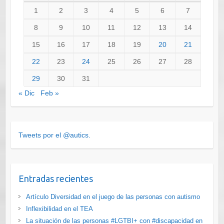
1
2
3
4
5
6
7
8
9
10
11
12
13
14
15
16
17
18
19
20
21
22
23
24
25
26
27
28
29
30
31
« Dic
Feb »
Tweets por el @autics.
Entradas recientes
Artículo Diversidad en el juego de las personas con autismo
Inflexibilidad en el TEA
La situación de las personas #LGTBI+ con #discapacidad en