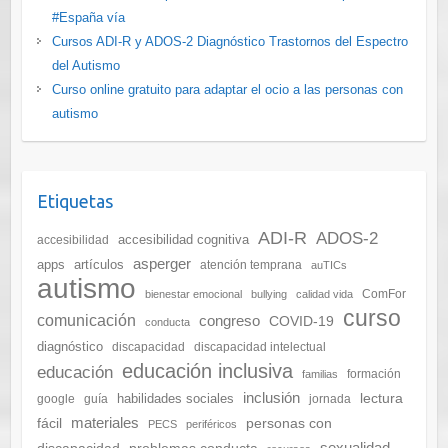
#España vía
Cursos ADI-R y ADOS-2 Diagnóstico Trastornos del Espectro
del Autismo
Curso online gratuito para adaptar el ocio a las personas con
autismo
Etiquetas
ADI-R
ADOS-2
accesibilidad cognitiva
accesibilidad
asperger
apps
artículos
atención temprana
auTICs
autismo
ComFor
bienestar emocional
bullying
calidad vida
curso
comunicación
congreso
COVID-19
conducta
diagnóstico
discapacidad
discapacidad intelectual
educación inclusiva
educación
formación
familias
inclusión
lectura
habilidades sociales
google
guía
jornada
materiales
fácil
personas con
PECS
periféricos