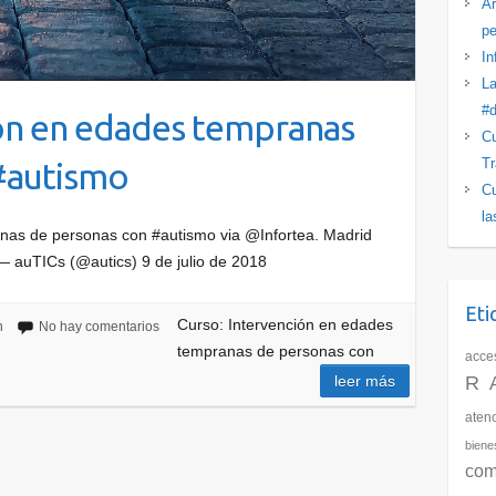
Ar
pe
In
La
#d
ión en edades tempranas
Cu
Tr
#autismo
Cu
la
nas de personas con #autismo via @Infortea. Madrid
 auTICs (@autics) 9 de julio de 2018
Eti
Curso: Intervención en edades
n
No hay comentarios
tempranas de personas con
acces
R
leer más
aten
biene
com