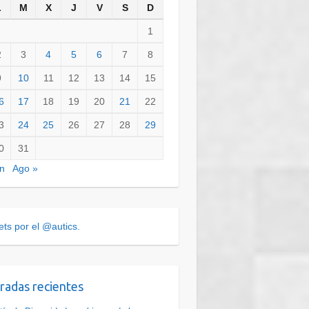
L
M
X
J
V
S
D
1
2
3
4
5
6
7
8
9
10
11
12
13
14
15
6
17
18
19
20
21
22
3
24
25
26
27
28
29
0
31
n
Ago »
ts por el @autics.
radas recientes