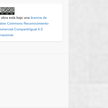
 obra está bajo una
licencia de
ative Commons Reconocimiento-
mercial-CompartirIgual 4.0
rnacional
.