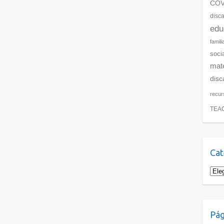
COV
disc
edu
famili
soci
mate
disc
recur
TEA
Cat
Cate
Pág