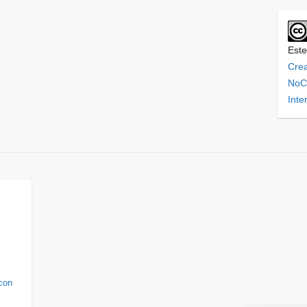
Este
Cre
NoCo
Inte
con