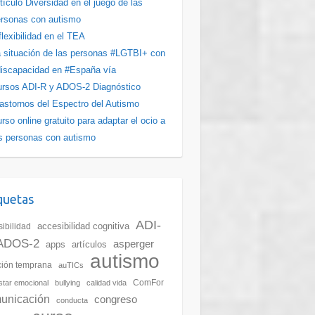
tículo Diversidad en el juego de las
rsonas con autismo
flexibilidad en el TEA
 situación de las personas #LGTBI+ con
iscapacidad en #España vía
rsos ADI-R y ADOS-2 Diagnóstico
astornos del Espectro del Autismo
rso online gratuito para adaptar el ocio a
s personas con autismo
quetas
ADI-
accesibilidad cognitiva
ibilidad
ADOS-2
asperger
apps
artículos
autismo
ción temprana
auTICs
ComFor
star emocional
bullying
calidad vida
unicación
congreso
conducta