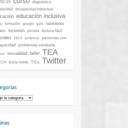
curso
ID-19
diagnóstico
apacidad
discapacidad intelectual
educación inclusiva
cación
habilidades
formación
google
guía
as
inclusión
lectura fácil
ales
jornada
riales
personas con
PECS
periféricos
apacidad
problemas conducta
TEA
taller
sexualidad
sos
Twitter
TICs
CCH
teoría mente
egorías
gorías
inas