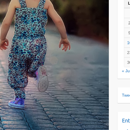
1
2
3
« Ju
Twee
Ent