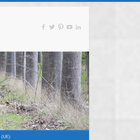
s (UE)