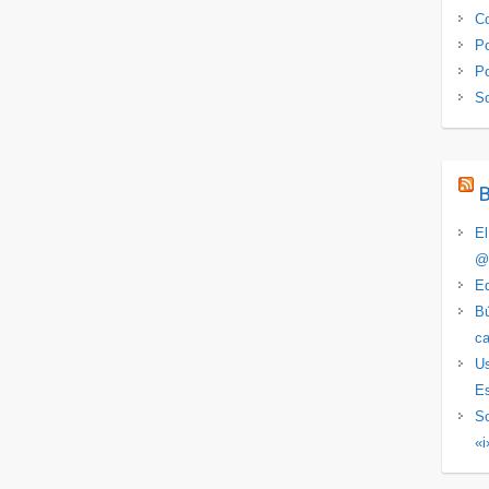
Co
Po
Po
S
El
@
Ed
Bú
ca
Us
Es
So
«i