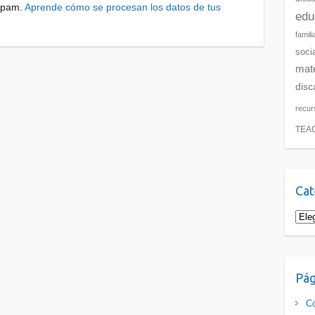
 spam.
Aprende cómo se procesan los datos de tus
edu
famili
soci
mate
disc
recur
TEA
Cat
Pág
Co