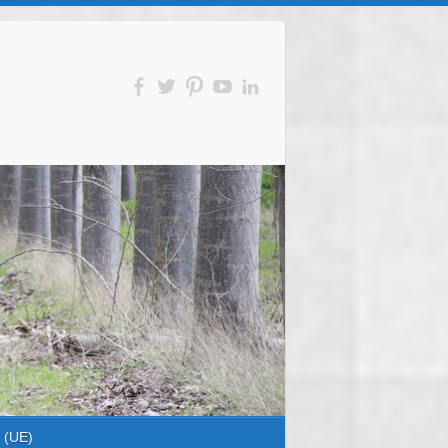
s (UE)