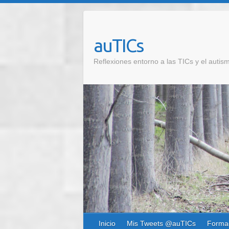
auTICs
Reflexiones entorno a las TICs y el autis
Inicio
Mis Tweets @auTICs
Forma