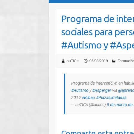
Programa de inter
sociales para pers
#Autismo y #Asp
auTICs
06/03/2019
Formació
Programa de intervenci?n en habili
#Autismo
y
#Asperger
via
@apren
2019
#Bilbao
#Plazaslimitadas
— auTICs (@autics)
5 de marzo de
Comparte esta entra