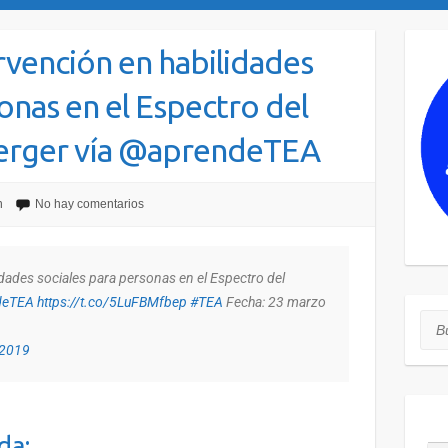
vención en habilidades
onas en el Espectro del
erger vía @aprendeTEA
n
No hay comentarios
dades sociales para personas en el Espectro del
deTEA
https://t.co/5LuFBMfbep
#TEA
Fecha: 23 marzo
Bus
 2019
da: