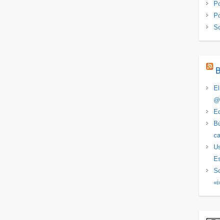
Po
Po
S
El
@
Ed
Bú
ca
Us
Es
So
«i