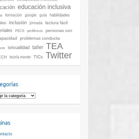
educación inclusiva
cación
habilidades
formación
google
guía
as
inclusión
lectura fácil
ales
jornada
riales
personas con
PECS
periféricos
apacidad
problemas conducta
TEA
taller
sexualidad
sos
Twitter
TICs
CCH
teoría mente
egorías
inas
ntacto