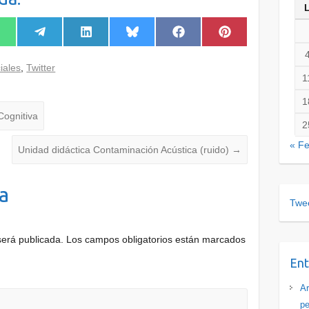
iales
,
Twitter
1
1
Cognitiva
2
« F
Unidad didáctica Contaminación Acústica (ruido)
→
a
Twee
será publicada.
Los campos obligatorios están marcados
Ent
Ar
pe