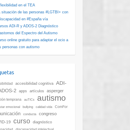
flexibilidad en el TEA
 situación de las personas #LGTBI+ con
iscapacidad en #España vía
rsos ADI-R y ADOS-2 Diagnóstico
astornos del Espectro del Autismo
rso online gratuito para adaptar el ocio a
s personas con autismo
quetas
ADI-
accesibilidad cognitiva
ibilidad
ADOS-2
asperger
apps
artículos
autismo
ción temprana
auTICs
ComFor
star emocional
bullying
calidad vida
unicación
congreso
conducta
curso
ID-19
diagnóstico
apacidad
discapacidad intelectual