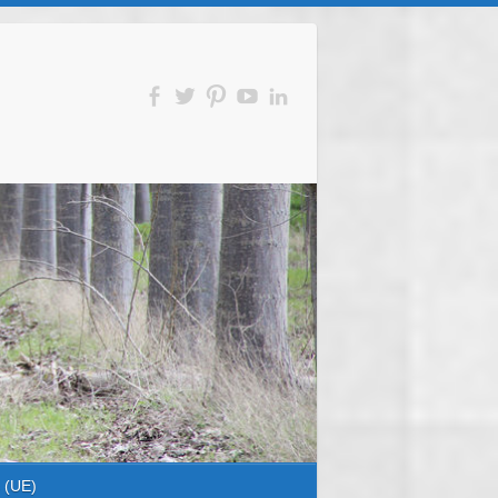
s (UE)