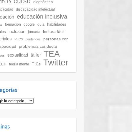
curso
ID-19
diagnóstico
apacidad
discapacidad intelectual
educación inclusiva
cación
habilidades
formación
google
guía
as
inclusión
lectura fácil
ales
jornada
riales
personas con
PECS
periféricos
apacidad
problemas conducta
TEA
taller
sexualidad
sos
Twitter
TICs
CCH
teoría mente
egorías
inas