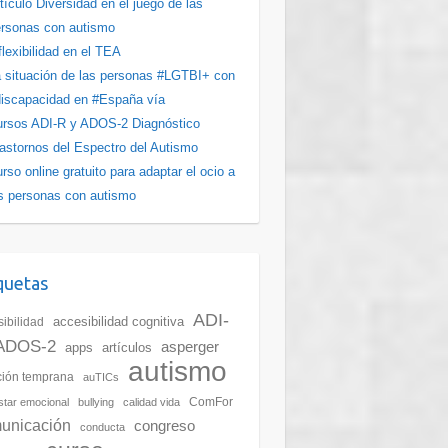
tículo Diversidad en el juego de las
rsonas con autismo
flexibilidad en el TEA
 situación de las personas #LGTBI+ con
iscapacidad en #España vía
rsos ADI-R y ADOS-2 Diagnóstico
astornos del Espectro del Autismo
rso online gratuito para adaptar el ocio a
s personas con autismo
quetas
ADI-
accesibilidad cognitiva
ibilidad
ADOS-2
asperger
apps
artículos
autismo
ción temprana
auTICs
ComFor
star emocional
bullying
calidad vida
unicación
congreso
conducta