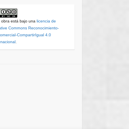
 obra está bajo una
licencia de
ative Commons Reconocimiento-
mercial-CompartirIgual 4.0
rnacional
.