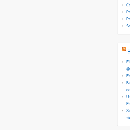
Co
Po
Po
S
El
@
Ed
Bú
ca
Us
Es
So
«i