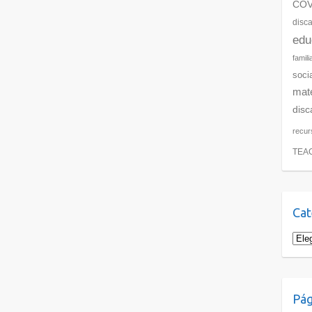
COV
disc
edu
famili
soci
mate
disc
recur
TEA
Cat
Pág