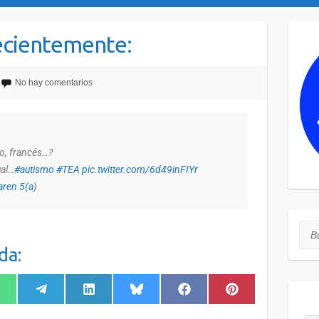
ecientemente:
No hay comentarios
no, francés…?
ual…
#autismo
#TEA
pic.twitter.com/6d49inFIYr
aren 5(a)
Bus
da: