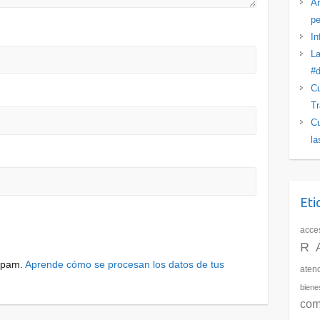
Ar
pe
In
La
#d
Cu
Tr
Cu
la
Eti
acces
R
 spam.
Aprende cómo se procesan los datos de tus
aten
biene
com