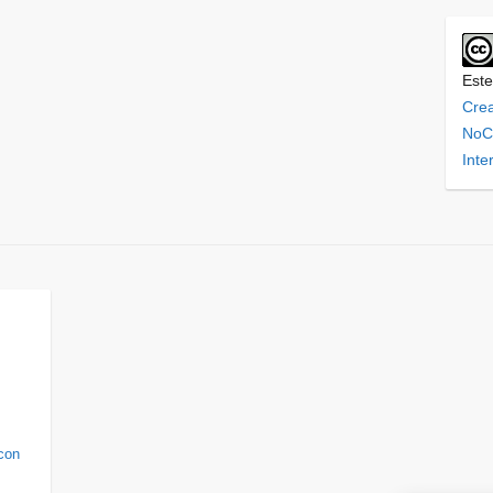
Este
Cre
NoCo
Inte
con