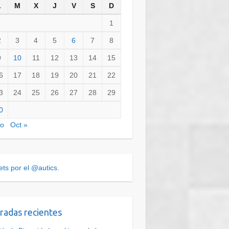
L
M
X
J
V
S
D
1
2
3
4
5
6
7
8
9
10
11
12
13
14
15
6
17
18
19
20
21
22
3
24
25
26
27
28
29
0
go
Oct »
ts por el @autics.
radas recientes