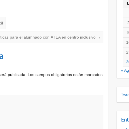
il
icas para el alumnado con #TEA en centro inclusivo
→
1
2
a
3
« A
será publicada.
Los campos obligatorios están marcados
Twee
Ent