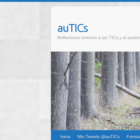
auTICs
Reflexiones entorno a las TICs y el autis
Inicio
Mis Tweets @auTICs
Forma