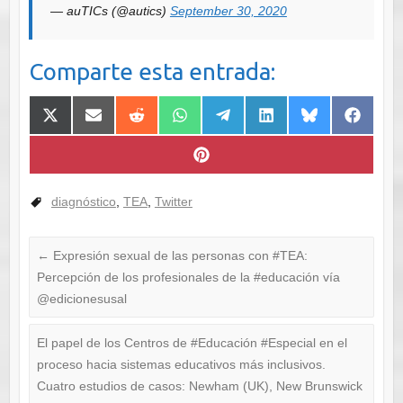
— auTICs (@autics)
September 30, 2020
Comparte esta entrada:
Compartir
Compartir
Compartir
Compartir
Compartir
Compartir
Compartir
Comparti
en
en
en
en
en
en
en
en
X
Email
Reddit
WhatsApp
Telegram
LinkedIn
Bluesky
Faceboo
(Twitter)
Compartir
en
Pinterest
diagnóstico
,
TEA
,
Twitter
←
Expresión sexual de las personas con #TEA:
Percepción de los profesionales de la #educación vía
@edicionesusal
El papel de los Centros de #Educación #Especial en el
proceso hacia sistemas educativos más inclusivos.
Cuatro estudios de casos: Newham (UK), New Brunswick