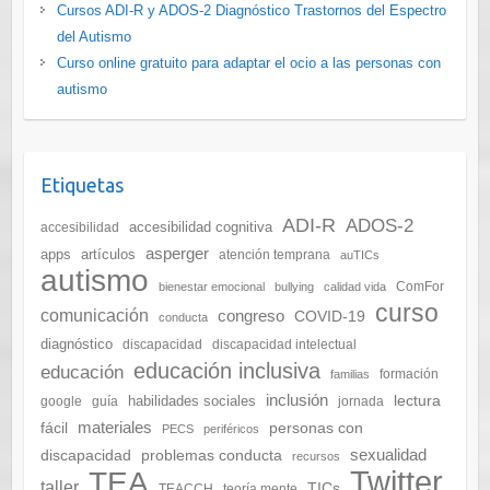
Cursos ADI-R y ADOS-2 Diagnóstico Trastornos del Espectro
del Autismo
Curso online gratuito para adaptar el ocio a las personas con
autismo
Etiquetas
ADI-R
ADOS-2
accesibilidad cognitiva
accesibilidad
asperger
apps
artículos
atención temprana
auTICs
autismo
ComFor
bienestar emocional
bullying
calidad vida
curso
comunicación
congreso
COVID-19
conducta
diagnóstico
discapacidad
discapacidad intelectual
educación inclusiva
educación
formación
familias
inclusión
lectura
habilidades sociales
google
guía
jornada
materiales
fácil
personas con
PECS
periféricos
sexualidad
discapacidad
problemas conducta
recursos
Twitter
TEA
taller
TICs
TEACCH
teoría mente