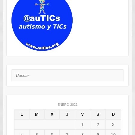
Buscar
ENERO 2021
L
M
X
J
V
S
D
1
2
3
4
5
6
7
8
9
10