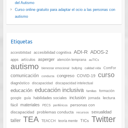
del Autismo
Curso online gratuito para adaptar el ocio a las personas con
autismo
Etiquetas
ADI-R
ADOS-2
accesibilidad cognitiva
accesibilidad
asperger
apps
artículos
atención temprana
auTICs
autismo
ComFor
bienestar emocional
bullying
calidad vida
curso
comunicación
congreso
COVID-19
conducta
diagnóstico
discapacidad
discapacidad intelectual
educación inclusiva
educación
formación
familias
inclusión
lectura
habilidades sociales
google
guía
jornada
materiales
fácil
personas con
PECS
periféricos
sexualidad
discapacidad
problemas conducta
recursos
Twitter
TEA
taller
TICs
TEACCH
teoría mente