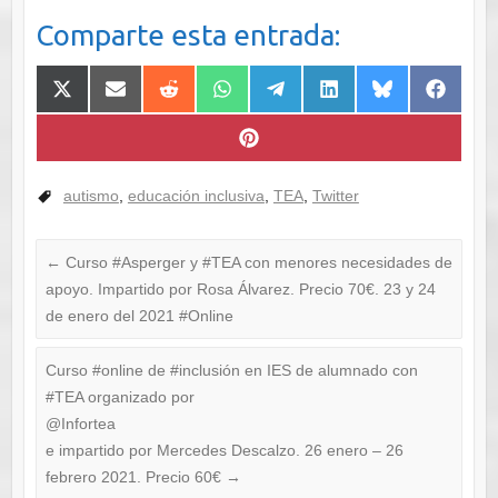
Comparte esta entrada:
Compartir
Compartir
Compartir
Compartir
Compartir
Compartir
Compartir
Comparti
en
en
en
en
en
en
en
en
X
Email
Reddit
WhatsApp
Telegram
LinkedIn
Bluesky
Faceboo
(Twitter)
Compartir
en
Pinterest
autismo
,
educación inclusiva
,
TEA
,
Twitter
←
Curso #Asperger y #TEA con menores necesidades de
apoyo. Impartido por Rosa Álvarez. Precio 70€. 23 y 24
de enero del 2021 #Online
Curso #online de #inclusión en IES de alumnado con
#TEA organizado por
@Infortea
e impartido por Mercedes Descalzo. 26 enero – 26
febrero 2021. Precio 60€
→