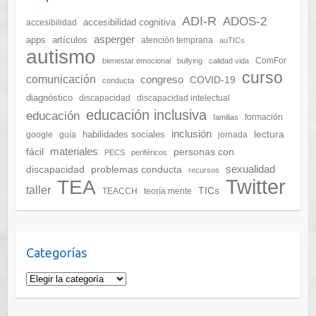
ADI-R
ADOS-2
accesibilidad cognitiva
accesibilidad
asperger
apps
artículos
atención temprana
auTICs
autismo
ComFor
bienestar emocional
bullying
calidad vida
curso
comunicación
congreso
COVID-19
conducta
diagnóstico
discapacidad
discapacidad intelectual
educación inclusiva
educación
formación
familias
inclusión
lectura
habilidades sociales
google
guía
jornada
materiales
fácil
personas con
PECS
periféricos
sexualidad
discapacidad
problemas conducta
recursos
Twitter
TEA
taller
TICs
TEACCH
teoría mente
Categorías
C
a
t