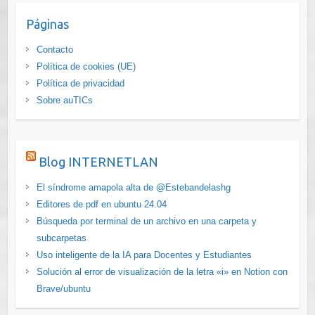
e
Páginas
g
o
Contacto
r
Política de cookies (UE)
í
Política de privacidad
a
Sobre auTICs
s
Blog INTERNETLAN
El síndrome amapola alta de @Estebandelashg
Editores de pdf en ubuntu 24.04
Búsqueda por terminal de un archivo en una carpeta y
subcarpetas
Uso inteligente de la IA para Docentes y Estudiantes
Solución al error de visualización de la letra «i» en Notion con
Brave/ubuntu