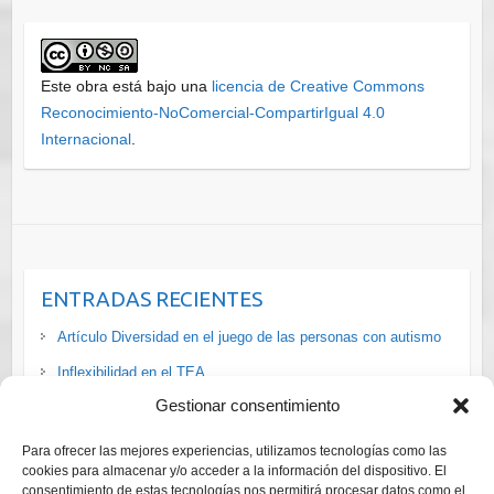
Este obra está bajo una
licencia de Creative Commons
Reconocimiento-NoComercial-CompartirIgual 4.0
Internacional
.
ENTRADAS RECIENTES
Artículo Diversidad en el juego de las personas con autismo
Inflexibilidad en el TEA
Gestionar consentimiento
La situación de las personas #LGTBI+ con #discapacidad en
#España vía
Para ofrecer las mejores experiencias, utilizamos tecnologías como las
Cursos ADI-R y ADOS-2 Diagnóstico Trastornos del Espectro
cookies para almacenar y/o acceder a la información del dispositivo. El
consentimiento de estas tecnologías nos permitirá procesar datos como el