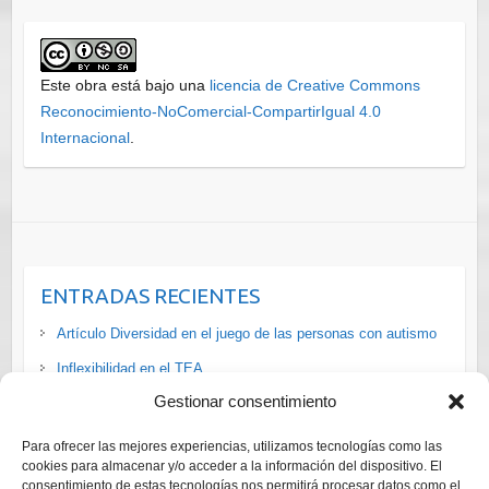
Este obra está bajo una
licencia de Creative Commons
Reconocimiento-NoComercial-CompartirIgual 4.0
Internacional
.
ENTRADAS RECIENTES
Artículo Diversidad en el juego de las personas con autismo
Inflexibilidad en el TEA
Gestionar consentimiento
La situación de las personas #LGTBI+ con #discapacidad en
#España vía
Para ofrecer las mejores experiencias, utilizamos tecnologías como las
Cursos ADI-R y ADOS-2 Diagnóstico Trastornos del Espectro
cookies para almacenar y/o acceder a la información del dispositivo. El
consentimiento de estas tecnologías nos permitirá procesar datos como el