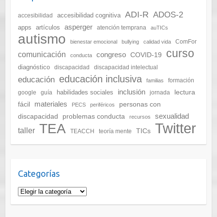
ADI-R
ADOS-2
accesibilidad cognitiva
accesibilidad
asperger
apps
artículos
atención temprana
auTICs
autismo
ComFor
bienestar emocional
bullying
calidad vida
curso
comunicación
congreso
COVID-19
conducta
diagnóstico
discapacidad
discapacidad intelectual
educación inclusiva
educación
formación
familias
inclusión
lectura
habilidades sociales
google
guía
jornada
materiales
fácil
personas con
PECS
periféricos
sexualidad
discapacidad
problemas conducta
recursos
Twitter
TEA
taller
TICs
TEACCH
teoría mente
Categorías