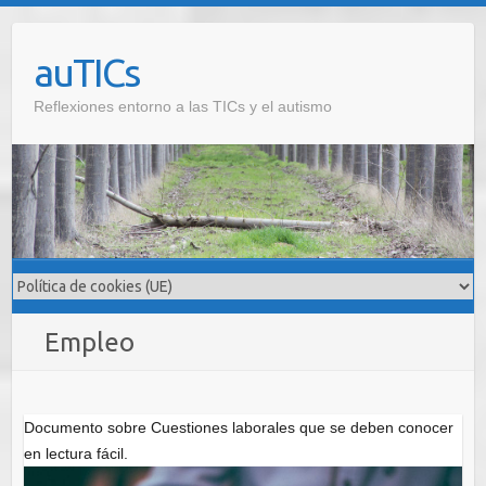
S
a
auTICs
l
t
Reflexiones entorno a las TICs y el autismo
a
r
a
l
c
o
n
t
e
Empleo
n
i
d
Documento sobre Cuestiones laborales que se deben conocer
o
en lectura fácil.