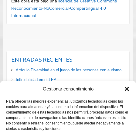
Este obra está bajo una
licencia de Creative Commons
Reconocimiento-NoComercial-CompartirIgual 4.0
Internacional
.
ENTRADAS RECIENTES
Artículo Diversidad en el juego de las personas con autismo
Inflexibilidad en el TEA
Gestionar consentimiento
La situación de las personas #LGTBI+ con #discapacidad en
#España vía
Para ofrecer las mejores experiencias, utilizamos tecnologías como las
Cursos ADI-R y ADOS-2 Diagnóstico Trastornos del Espectro
cookies para almacenar y/o acceder a la información del dispositivo. El
consentimiento de estas tecnologías nos permitirá procesar datos como el
del Autismo
comportamiento de navegación o las identificaciones únicas en este sitio.
Curso online gratuito para adaptar el ocio a las personas con
No consentir o retirar el consentimiento, puede afectar negativamente a
ciertas características y funciones.
autismo