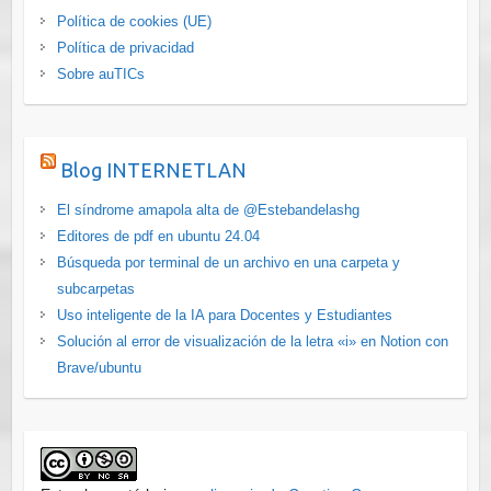
r
Política de cookies (UE)
í
Política de privacidad
a
Sobre auTICs
s
Blog INTERNETLAN
El síndrome amapola alta de @Estebandelashg
Editores de pdf en ubuntu 24.04
Búsqueda por terminal de un archivo en una carpeta y
subcarpetas
Uso inteligente de la IA para Docentes y Estudiantes
Solución al error de visualización de la letra «i» en Notion con
Brave/ubuntu