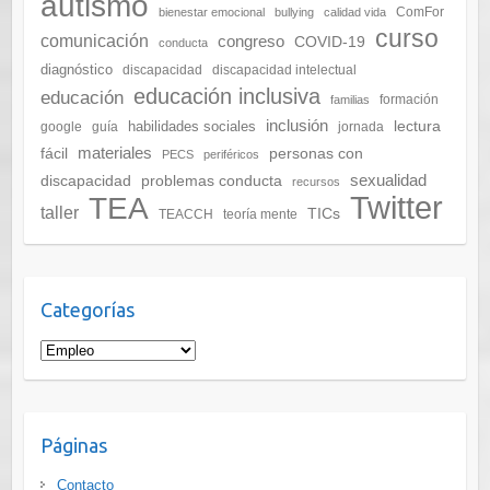
autismo
ComFor
bienestar emocional
bullying
calidad vida
curso
comunicación
congreso
COVID-19
conducta
diagnóstico
discapacidad
discapacidad intelectual
educación inclusiva
educación
formación
familias
inclusión
lectura
habilidades sociales
google
guía
jornada
materiales
fácil
personas con
PECS
periféricos
sexualidad
discapacidad
problemas conducta
recursos
Twitter
TEA
taller
TICs
TEACCH
teoría mente
Categorías
C
a
t
e
Páginas
g
o
Contacto