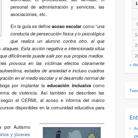
personal de administración y servicios, las
asociaciones, etc.
En la guía se define
acoso escolar
como “
una
conducta de persecución física y/o psicológica
1
que realiza un alumno contra otro, al que
2
 ataques. Esta acción negativa e intencionada sitúa
 que difícilmente puede salir por sus propios medios.
2
ones provoca en las víctimas efectos claramente
« Ab
autoestima, estados de ansiedad e incluso cuadros
egración en el medio escolar y el desarrollo normal de
aboga por implantar la
educación inclusiva
como
Twee
forma de violencia. Así también se describen las
, según el CERMI, al acoso e informa del
marco
ecursos
disponibles en la comunidad educativa para
Ent
a por Autismo
Ar
niños y jóvenes
pe