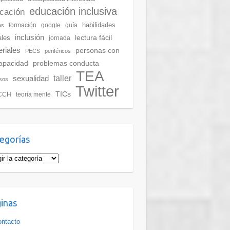
educación inclusiva
cación
habilidades
formación
google
guía
as
inclusión
lectura fácil
ales
jornada
riales
personas con
PECS
periféricos
apacidad
problemas conducta
TEA
taller
sexualidad
sos
Twitter
TICs
CCH
teoría mente
egorías
gorías
inas
ntacto