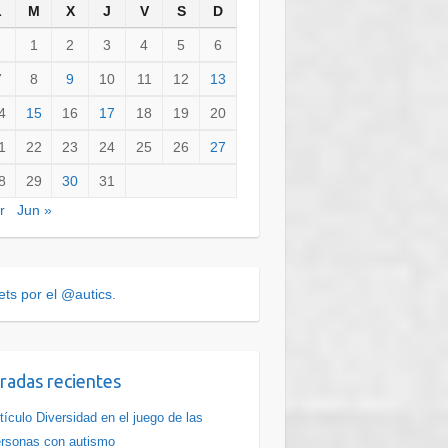
L
M
X
J
V
S
D
1
2
3
4
5
6
7
8
9
10
11
12
13
4
15
16
17
18
19
20
1
22
23
24
25
26
27
8
29
30
31
r
Jun »
ts por el @autics.
radas recientes
tículo Diversidad en el juego de las
rsonas con autismo