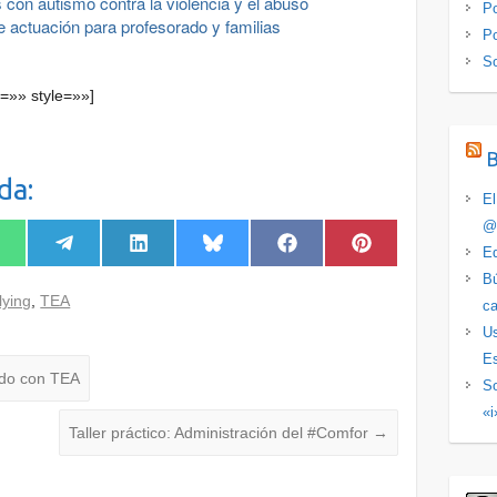
 con autismo contra la violencia y el abuso
Po
 actuación para profesorado y familias
Po
S
=»» style=»»]
da:
El
@
ompartir
Compartir
Compartir
Compartir
Compartir
Compartir
Ed
n
en
en
en
en
en
Bú
hatsApp
Telegram
LinkedIn
Bluesky
Facebook
Pinterest
lying
,
TEA
ca
Us
Es
ado con TEA
So
«i
Taller práctico: Administración del #Comfor
→