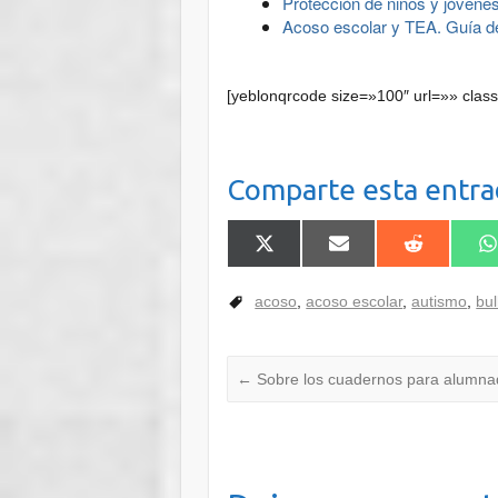
Protección de niños y jóvenes
Acoso escolar y TEA. Guía de
[yeblonqrcode size=»100″ url=»» class
Comparte esta entra
Compartir
Compartir
Compartir
C
en
en
en
e
X
Email
Reddit
W
(Twitter)
acoso
,
acoso escolar
,
autismo
,
bul
←
Sobre los cuadernos para alumn