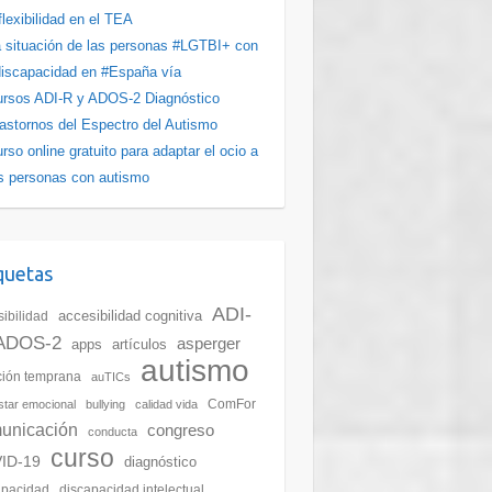
flexibilidad en el TEA
 situación de las personas #LGTBI+ con
iscapacidad en #España vía
rsos ADI-R y ADOS-2 Diagnóstico
astornos del Espectro del Autismo
rso online gratuito para adaptar el ocio a
s personas con autismo
quetas
ADI-
accesibilidad cognitiva
ibilidad
ADOS-2
asperger
apps
artículos
autismo
ción temprana
auTICs
ComFor
star emocional
bullying
calidad vida
unicación
congreso
conducta
curso
ID-19
diagnóstico
apacidad
discapacidad intelectual