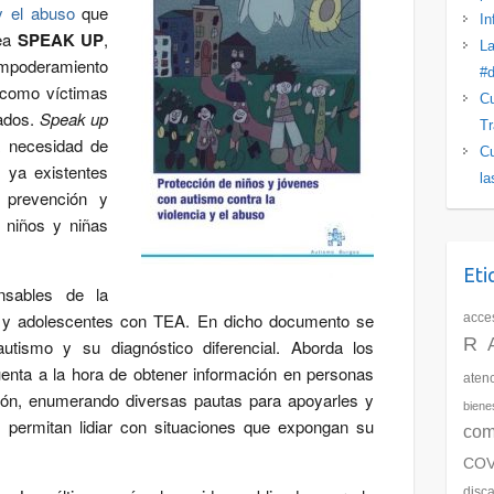
y el abuso
que
In
pea
SPEAK UP
,
La
mpoderamiento
#d
 como víctimas
Cu
nados.
Speak up
Tr
a necesidad de
Cu
s ya existentes
la
 prevención y
a niños y niñas
Eti
nsables de la
s y adolescentes con TEA. En dicho documento se
acces
R
 autismo y su diagnóstico diferencial. Aborda los
uenta a la hora de obtener información en personas
aten
ción, enumerando diversas pautas para apoyarles y
biene
s permitan lidiar con situaciones que expongan su
com
COV
disc