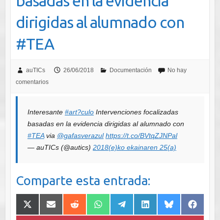
basadas en la evidencia
dirigidas al alumnado con
#TEA
auTICs
26/06/2018
Documentación
No hay
comentarios
Interesante
#art?culo
Intervenciones focalizadas
basadas en la evidencia dirigidas al alumnado con
#TEA
via
@gafasverazul
https://t.co/BVtqZJNPal
— auTICs (@autics)
2018(e)ko ekainaren 25(a)
Comparte esta entrada:
Compartir
Compartir
Compartir
Compartir
Compartir
Compartir
Compartir
Comparti
en
en
en
en
en
en
en
en