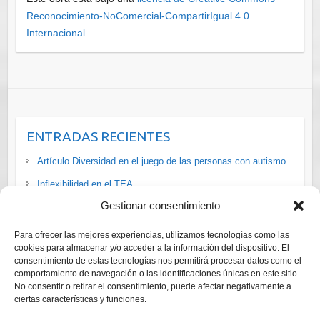
Reconocimiento-NoComercial-CompartirIgual 4.0
Internacional
.
ENTRADAS RECIENTES
Artículo Diversidad en el juego de las personas con autismo
Inflexibilidad en el TEA
Gestionar consentimiento
La situación de las personas #LGTBI+ con #discapacidad en
#España vía
Para ofrecer las mejores experiencias, utilizamos tecnologías como las
Cursos ADI-R y ADOS-2 Diagnóstico Trastornos del Espectro
cookies para almacenar y/o acceder a la información del dispositivo. El
consentimiento de estas tecnologías nos permitirá procesar datos como el
del Autismo
comportamiento de navegación o las identificaciones únicas en este sitio.
Curso online gratuito para adaptar el ocio a las personas con
No consentir o retirar el consentimiento, puede afectar negativamente a
ciertas características y funciones.
autismo