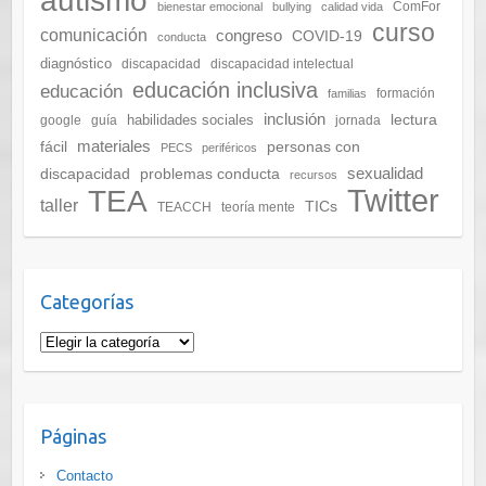
autismo
ComFor
bienestar emocional
bullying
calidad vida
curso
comunicación
congreso
COVID-19
conducta
diagnóstico
discapacidad
discapacidad intelectual
educación inclusiva
educación
formación
familias
inclusión
lectura
habilidades sociales
google
guía
jornada
materiales
fácil
personas con
PECS
periféricos
sexualidad
discapacidad
problemas conducta
recursos
Twitter
TEA
taller
TICs
TEACCH
teoría mente
Categorías
Categorías
Páginas
Contacto