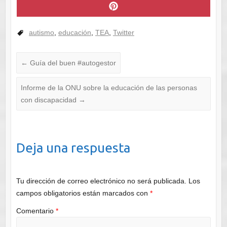
X
Email
Reddit
WhatsApp
Telegram
LinkedIn
Bluesky
Faceboo
(Twitter)
Compartir
en
Pinterest
autismo
,
educación
,
TEA
,
Twitter
←
Guía del buen #autogestor
Informe de la ONU sobre la educación de las personas
con discapacidad
→
Deja una respuesta
Tu dirección de correo electrónico no será publicada.
Los
campos obligatorios están marcados con
*
Comentario
*